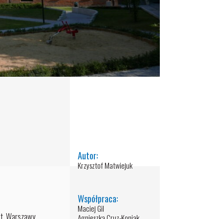
Autor:
Krzysztof Matwiejuk
Współpraca:
Maciej Gil
st. Warszawy
Agnieszka Cruz-Koniak